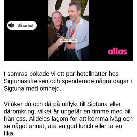
Slå på ljud
0
seconds
of
I somras bokade vi ett par hotellnätter hos
50
Sigtunastiftelsen och spenderade några dagar i
seconds
Sigtuna med omnejd.
Vi åker då och då på utflykt till Sigtuna eller
däromkring, vilket är ungefär en timme med bil
från oss. Alldeles lagom för att komma iväg och
se något annat, äta en god lunch eller ta en
fika.