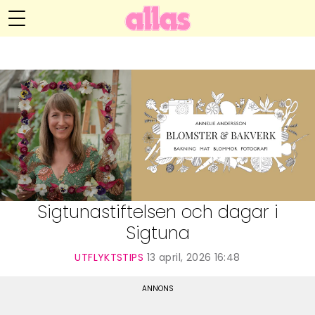
Annelie Anderssons blogg
Meny
Livsöden
Hälsa
Hem
Arkiv
Relationer
Om Annelie
Webshop
Kategorier
Kontakt
Handarbete
Sigtunastiftelsen och dagar i
Sigtuna
Video
UTFLYKTSTIPS
13 april, 2026 16:48
Bloggar