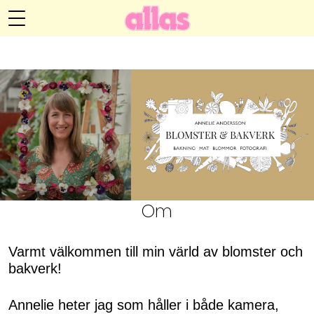
Annelie Anderssons blogg
Meny
Livsöden
Hälsa
Hem
Arkiv
Relationer
Om Annelie
Webshop
Kategorier
Kontakt
Handarbete
Om
Video
Varmt välkommen till min värld av blomster och
bakverk!
Bloggar
Annelie heter jag som håller i både kamera,