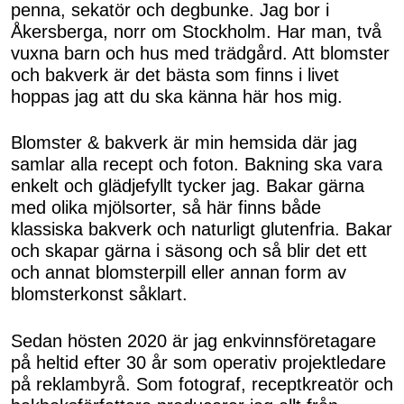
Shop
penna, sekatör och degbunke. Jag bor i
Åkersberga, norr om Stockholm. Har man, två
vuxna barn och hus med trädgård. Att blomster
Hem & Trädgård
och bakverk är det bästa som finns i livet
hoppas jag att du ska känna här hos mig.
Underhållning
Blomster & bakverk är min hemsida där jag
samlar alla recept och foton. Bakning ska vara
Om Oss
enkelt och glädjefyllt tycker jag. Bakar gärna
med olika mjölsorter, så här finns både
klassiska bakverk och naturligt glutenfria. Bakar
och skapar gärna i säsong och så blir det ett
och annat blomsterpill eller annan form av
blomsterkonst såklart.
Sedan hösten 2020 är jag enkvinnsföretagare
på heltid efter 30 år som operativ projektledare
på reklambyrå. Som fotograf, receptkreatör och