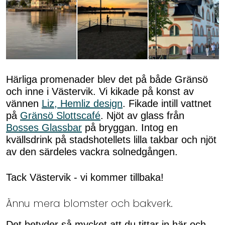
Härliga promenader blev det på både Gränsö
och inne i Västervik. Vi kikade på konst av
vännen
Liz, Hemliz design
. Fikade intill vattnet
på
Gränsö Slottscafé
. Njöt av glass från
Bosses Glassbar
på bryggan. Intog en
kvällsdrink på stadshotellets lilla takbar och njöt
av den särdeles vackra solnedgången.
Tack Västervik - vi kommer tillbaka!
Ännu mera blomster och bakverk.
Det betyder så mycket att du tittar in här och