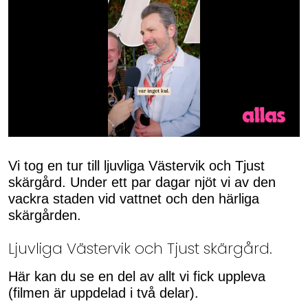
0
seconds
of
Vi tog en tur till ljuvliga Västervik och Tjust
50
skärgård. Under ett par dagar njöt vi av den
seconds
vackra staden vid vattnet och den härliga
skärgården.
Ljuvliga Västervik och Tjust skärgård.
Här kan du se en del av allt vi fick uppleva
(filmen är uppdelad i två delar).