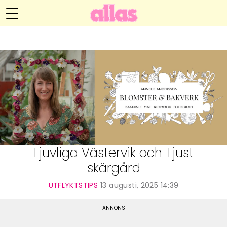
Annelie Anderssons blogg
Meny
Livsöden
Hälsa
Hem
Arkiv
Relationer
Om Annelie
Webshop
Kategorier
Kontakt
Handarbete
Ljuvliga Västervik och Tjust
skärgård
Video
UTFLYKTSTIPS
13 augusti, 2025 14:39
Bloggar