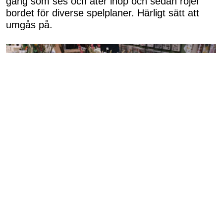
gäng som ses och äter ihop och sedan röjer
bordet för diverse spelplaner. Härligt sätt att
umgås på.
Sommardukning i januari.