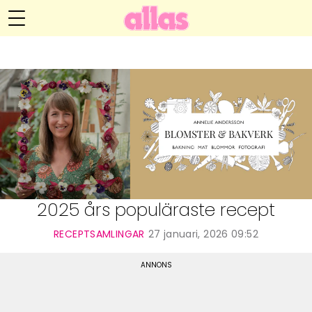
Annelie Anderssons blogg
Meny
Livsöden
Hälsa
Hem
Arkiv
Relationer
Om Annelie
Webshop
Kategorier
Kontakt
Handarbete
2025 års populäraste recept
Video
RECEPTSAMLINGAR
27 januari, 2026 09:52
Bloggar