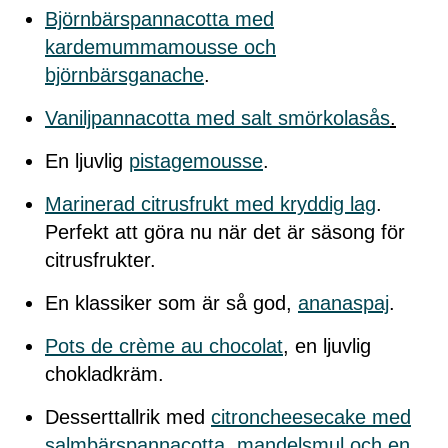
Björnbärspannacotta med
kardemummamousse och
björnbärsganache
.
Vaniljpannacotta med salt smörkolasås
.
En ljuvlig
pistagemousse
.
Marinerad citrusfrukt med kryddig lag
.
Perfekt att göra nu när det är säsong för
citrusfrukter.
En klassiker som är så god,
ananaspaj
.
Pots de crème au chocolat
, en ljuvlig
chokladkräm.
Desserttallrik med
citroncheesecake med
salmbärspannacotta, mandelsmul och en