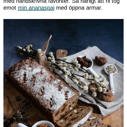
med handskrivna favoriter. Så härligt att ni tog
emot
min ananaspaj
med öppna armar.