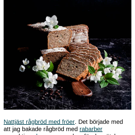
Nattjäst rågbröd med fröer
. Det började med
att jag bakade rågbröd med
rabarber