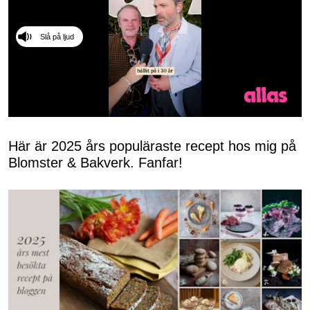
Slå på ljud
0
of
50
Här är 2025 års populäraste recept hos mig på
seconds
Blomster & Bakverk. Fanfar!