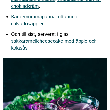
chokladkräm
.
Kardemummapannacotta med
calvadosäpplen
.
Och till sist, serverat i glas,
saltkaramellcheesecake med äpple och
kolasås
.