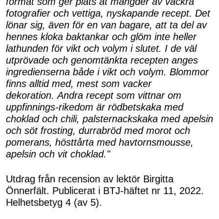
format som ger plats åt mängder av vackra
fotografier och vettiga, nyskapande recept. Det
lönar sig, även för en van bagare, att ta del av
hennes kloka baktankar och glöm inte heller
lathunden för vikt och volym i slutet. I de väl
utprövade och genomtänkta recepten anges
ingredienserna både i vikt och volym. Blommor
finns alltid med, mest som vacker
dekoration. Andra recept som vittnar om
uppfinnings-rikedom är rödbetskaka med
choklad och chili, palsternackskaka med apelsin
och söt frosting, durrabröd med morot och
pomerans, hösttårta med havtornsmousse,
apelsin och vit choklad."
Utdrag från recension av lektör Birgitta
Önnerfält. Publicerat i BTJ-häftet nr 11, 2022.
Helhetsbetyg 4 (av 5).