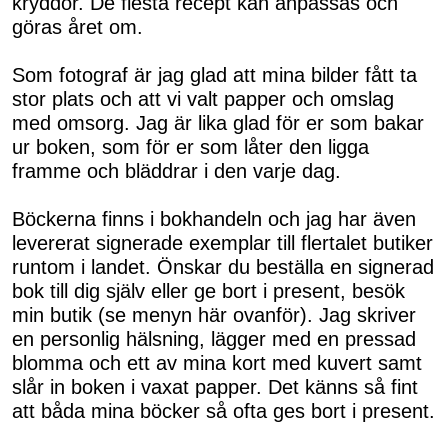
kryddor. De flesta recept kan anpassas och
göras året om.
⠀⠀⠀⠀⠀⠀⠀⠀⠀
Som fotograf är jag glad att mina bilder fått ta
stor plats och att vi valt papper och omslag
med omsorg. Jag är lika glad för er som bakar
ur boken, som för er som låter den ligga
framme och bläddrar i den varje dag.
⠀⠀⠀⠀⠀⠀⠀⠀⠀
Böckerna finns i bokhandeln och jag har även
levererat signerade exemplar till flertalet butiker
runtom i landet. Önskar du beställa en signerad
bok till dig själv eller ge bort i present, besök
min butik (se menyn här ovanför). Jag skriver
en personlig hälsning, lägger med en pressad
blomma och ett av mina kort med kuvert samt
slår in boken i vaxat papper. Det känns så fint
att båda mina böcker så ofta ges bort i present.