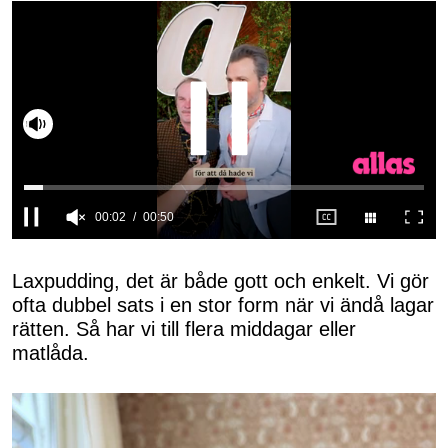
Slå på ljud
0
seconds
of
Laxpudding, det är både gott och enkelt. Vi gör
50
ofta dubbel sats i en stor form när vi ändå lagar
seconds
rätten. Så har vi till flera middagar eller
matlåda.