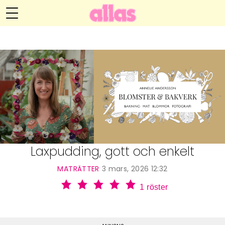
Annelie Anderssons blogg
Meny
Livsöden
Hälsa
Hem
Arkiv
Relationer
Om Annelie
Webshop
Kategorier
Kontakt
Handarbete
Laxpudding, gott och enkelt
Video
MATRÄTTER
3 mars, 2026 12:32
1
röster
Bloggar