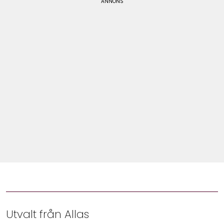
Shop
Hem & Trädgård
Underhållning
Om Oss
Utvalt från Allas