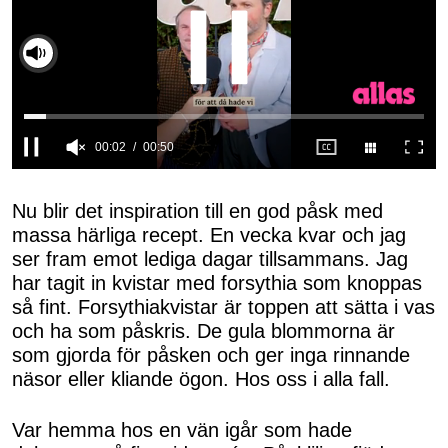
Slå på ljud
0
seconds
of
Nu blir det inspiration till en god påsk med
50
massa härliga recept. En vecka kvar och jag
seconds
ser fram emot lediga dagar tillsammans. Jag
har tagit in kvistar med forsythia som knoppas
så fint. Forsythiakvistar är toppen att sätta i vas
och ha som påskris. De gula blommorna är
som gjorda för påsken och ger inga rinnande
näsor eller kliande ögon. Hos oss i alla fall.
Var hemma hos en vän igår som hade