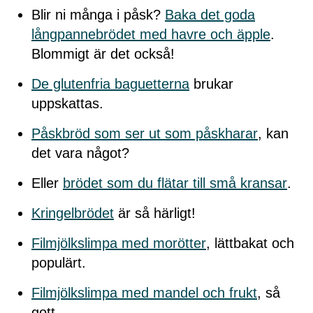
Blir ni många i påsk?
Baka det goda
långpannebrödet med havre och äpple
.
Blommigt är det också!
De glutenfria baguetterna
brukar
uppskattas.
Påskbröd som ser ut som påskharar
, kan
det vara något?
Eller
brödet som du flätar till små kransar
.
Kringelbrödet
är så härligt!
Filmjölkslimpa med morötter
, lättbakat och
populärt.
Filmjölkslimpa med mandel och frukt
, så
gott.