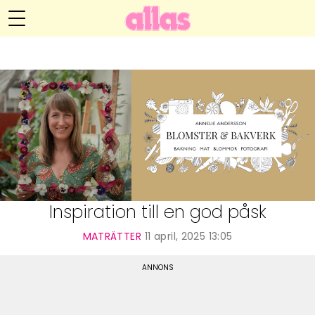
Annelie Anderssons blogg
Meny
Livsöden
Hälsa
Hem
Arkiv
Relationer
Om Annelie
Webshop
Kategorier
Kontakt
Handarbete
Inspiration till en god påsk
Video
MATRÄTTER
11 april, 2025 13:05
Bloggar