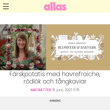
Annelie Anderssons blogg
Meny
Livsöden
Hälsa
Hem
Arkiv
Relationer
Om Annelie
Webshop
Kategorier
Kontakt
Handarbete
Färskpotatis med havrefraiche,
rödlök och tångkaviar
Video
MATRÄTTER
15 juni, 2021 11:15
Bloggar