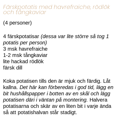
Färskpotatis med havrefraiche, rödlök
och tångkaviar
(4 personer)
4 färskpotatisar
(dessa var lite större så tog 1
potatis per person)
3 msk havrefraiche
1-2 msk tångkaviar
lite hackad rödlök
färsk dill
Koka potatisen tills den är mjuk och färdig. Låt
kallna.
Det här kan förberedas i god tid, lägg en
bit hushållspapper i botten av en skål och lägg
potatisen däri i väntan på montering.
Halvera
potatisarna och skär av en liten bit i varje ända
så att potatishalvan står stadigt.