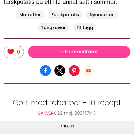
färskpotatis på ett lite annat sätt i sommar.
Maträtter
Farskpotatis
Nyarsafton
Tangkaviar
Tilltugg
6 kommentarer
0
Gott med rabarber - 10 recept
BAKVERK
22 maj, 2021 17:43