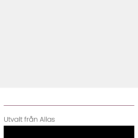
Shop
Hem & Trädgård
Underhållning
Om Oss
Utvalt från Allas