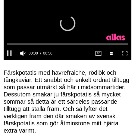
0
seconds
of
Färskpotatis med havrefraiche, rödlök och
50
tångkaviar. Ett snabbt och enkelt ordnat tilltugg
seconds
som passar utmärkt så här i midsommartider.
Dessutom smakar ju färskpotatis så mycket
sommar så detta är ett särdeles passande
tilltugg att ställa fram. Och så lyfter det
verkligen fram den där smaken av svensk
färskpotatis som gör åtminstone mitt hjärta
extra varmt.