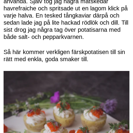
använda. Själv tog jag några matskedar
havrefraiche och spritsade ut en lagom klick på
varje halva. En tesked tångkaviar därpå och
sedan lade jag på lite hackad rödlök och dill. Till
sist drog jag några tag över potatisarna med
både salt- och pepparkvarnen.
Så här kommer verkligen färskpotatisen till sin
rätt med enkla, goda smaker till.