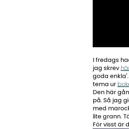
0
seconds
of
I fredags h
50
jag skrev
hä
seconds
Volume
0%
goda enkla'.
tema ur
bok
Den här gång
på. Så jag g
med marocka
lite grann. 
För visst är