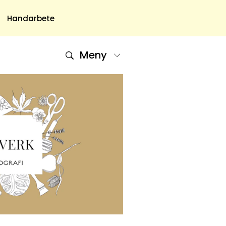
Handarbete
Meny
Om Oss
Om Oss & Kontakt
Tidningar Hos Allas.se
Nyhetsbrev
Om Cookies
Integritetspolicy
Skapa Konto
Hantera Preferenser