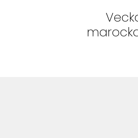
Bloggar
Vecka
Shop
marocka