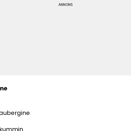
ine
 aubergine
iskummin