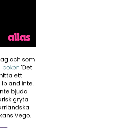
dag och som
a
boken
'Det
itta ett
 ibland inte.
inte bjuda
risk gryta
orrländska
ckans Vego.