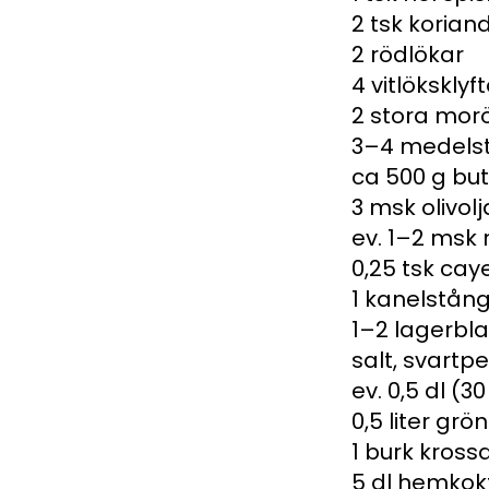
2 tsk korian
2 rödlökar
4 vitlöksklyft
2 stora morö
3–4 medelst
ca 500 g bu
3 msk olivolj
ev. 1–2 msk 
0,25 tsk ca
1 kanelstån
1–2 lagerbl
salt, svartp
ev. 0,5 dl (30
0,5 liter gr
1 burk kros
5 dl hemkok