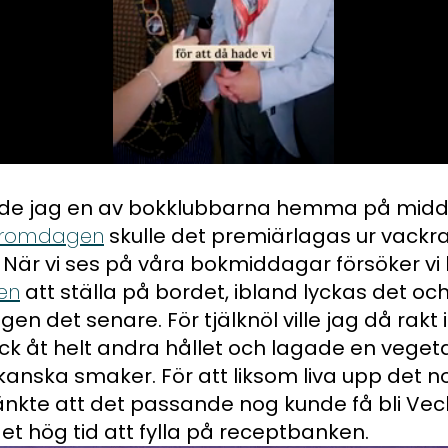
ade jag en av bokklubbarna hemma på mid
romdagen
skulle det premiärlagas ur vackr
 När vi ses på våra bokmiddagar försöker vi h
en
att ställa på bordet, ibland lyckas det och
en det senare. För tjälknöl ville jag då rakt 
ick åt helt andra hållet och lagade en vegeta
nska smaker. För att liksom liva upp det n
Tänkte att det passande nog kunde få bli Ve
 det hög tid att fylla på receptbanken.