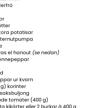
derfrö
or
tter
ora potatisar
tternutpumpa
a
ras el hanout
(se nedan)
yennepeppar
g
ad
eppar ur kvarn
 g) korinter
önsaksbuljong
sade tomater (400 g)
ta kikärter
eller
2 burkar à 400 g