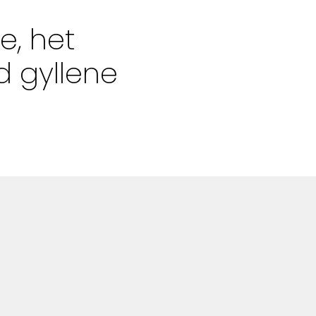
Alla Ämnen
e, het
Våra Skribenter
 gyllene