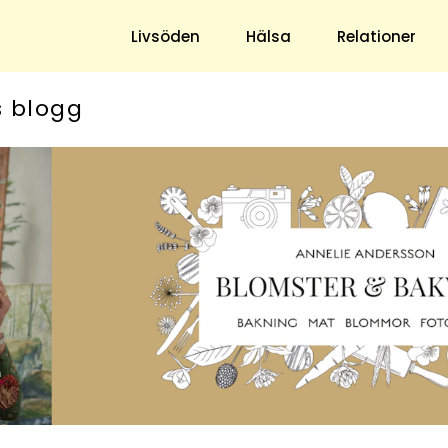
Livsöden
Hälsa
Relationer
s blogg
Hem & Trädgård
Underhållning
Trädgård
Nöje
Hushåll
TV
Ekonomi
Horoskop
Mat & Dryck
Quiz
Loppis & Antikt
DIY - Gör Det Själv