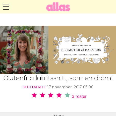
Annelie Anderssons blogg
Meny
Livsöden
Hälsa
Hem
Arkiv
Relationer
Om Annelie
Webshop
Kategorier
Kontakt
Handarbete
Glutenfria lakritssnitt, som en dröm!
Video
GLUTENFRITT
17 november, 2017 05:00
3
röster
Bloggar