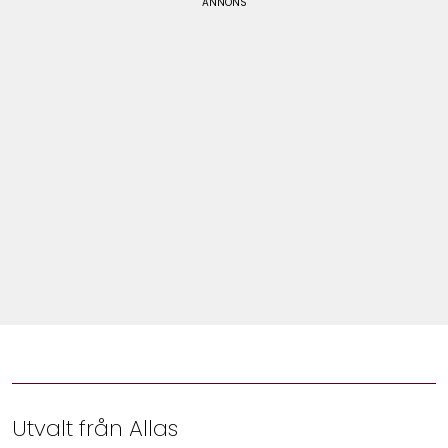
Shop
Hem & Trädgård
Underhållning
Om Oss
Utvalt från Allas