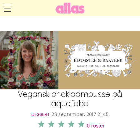
Annelie Anderssons blogg
Meny
Livsöden
Hälsa
Hem
Arkiv
Relationer
Om Annelie
Webshop
Kategorier
Kontakt
Handarbete
Vegansk chokladmousse på
aquafaba
Video
DESSERT
28 september, 2017 21:45
Bloggar
0
röster