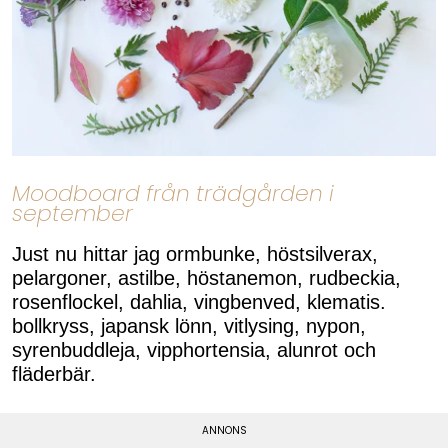
Moodboard från trädgården i
september
Just nu hittar jag ormbunke, höstsilverax,
pelargoner, astilbe, höstanemon, rudbeckia,
rosenflockel, dahlia, vingbenved, klematis.
bollkryss, japansk lönn, vitlysing, nypon,
syrenbuddleja, vipphortensia, alunrot och
fläderbär.