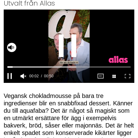
Utvalt från Allas
Slå på ljud
00:03
00:50
0
seconds
of
Vegansk chokladmousse på bara tre
50
ingredienser blir en snabbfixad dessert. Känner
seconds
du till aquafaba? Det är något så magiskt som
en utmärkt ersättare för ägg i exempelvis
bakverk, bröd, såser eller majonnäs. Det är helt
enkelt spadet som konserverade kikärter ligger