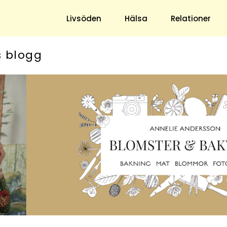
Livsöden
Hälsa
Relationer
s blogg
Hem & Trädgård
Underhållning
Trädgård
Nöje
Hushåll
TV
Ekonomi
Horoskop
Mat & Dryck
Quiz
Loppis & Antikt
DIY - Gör Det Själv