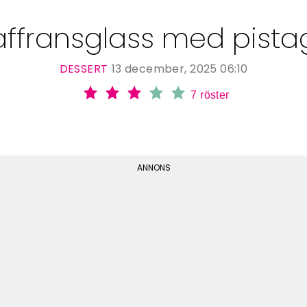
affransglass med pista
DESSERT
13 december, 2025 06:10
7
röster