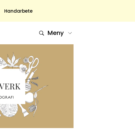
Handarbete
Meny
Om Oss
Om Oss & Kontakt
Tidningar Hos Allas.se
Nyhetsbrev
Om Cookies
Integritetspolicy
Skapa Konto
Hantera Preferenser