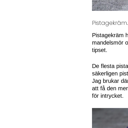
Pistagekräm
Pistagekräm hi
mandelsmör och
tipset.
De flesta pis
säkerligen pis
Jag brukar därf
att få den me
för intrycket.