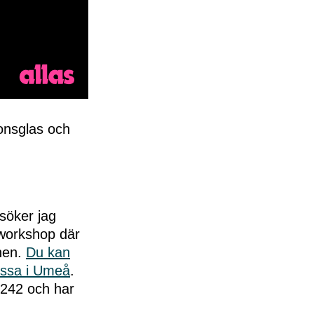
ionsglas och
esöker jag
 workshop där
onen.
Du kan
ässa i Umeå
.
 242 och har