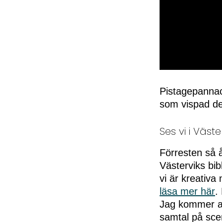
0
seconds
of
Pistagepannaco
50
som vispad dek
seconds
Volume
0%
Ses vi i Väst
Förresten så å
Västerviks bib
vi är kreativa
läsa mer här
.
Jag kommer at
samtal på sce