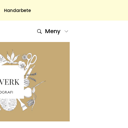
Handarbete
Meny
Om Oss
Om Oss & Kontakt
Tidningar Hos Allas.se
Nyhetsbrev
Om Cookies
Integritetspolicy
Skapa Konto
Hantera Preferenser