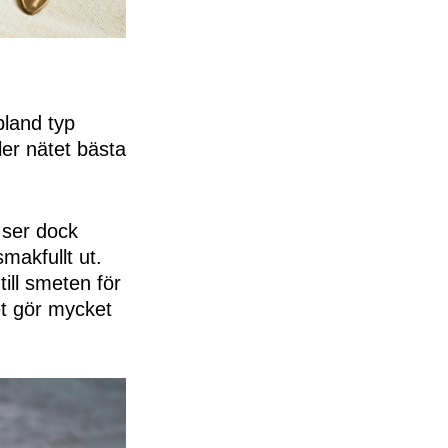
bland typ
ler nätet bästa
 ser dock
makfullt ut.
till smeten för
et gör mycket