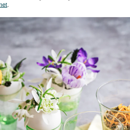
met
.