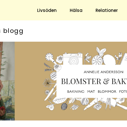
Livsöden
Hälsa
Relationer
s blogg
Hem & Trädgård
Underhållning
Trädgård
Nöje
Hushåll
TV
Ekonomi
Horoskop
Mat & Dryck
Quiz
Loppis & Antikt
DIY - Gör Det Själv