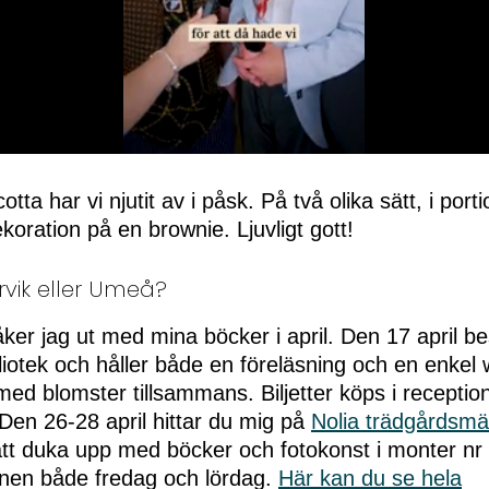
tta har vi njutit av i påsk. På två olika sätt, i port
oration på en brownie. Ljuvligt gott!
ervik eller Umeå?
ker jag ut med mina böcker i april. Den 17 april b
liotek och håller både en föreläsning och en enkel
 med blomster tillsammans. Biljetter köps i recepti
 Den 26-28 april hittar du mig på
Nolia trädgårdsm
t duka upp med böcker och fotokonst i monter nr
nen både fredag och lördag.
Här kan du se hela