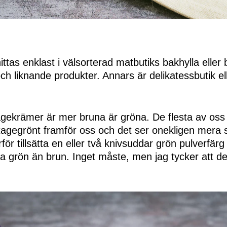
.
ttas enklast i välsorterad matbutiks bakhylla eller 
 liknande produkter. Annars är delikatessbutik el
tagekrämer är mer bruna är gröna. De flesta av oss
tagegrönt framför oss och det ser onekligen mera s
ör tillsätta en eller två knivsuddar grön pulverfärg 
ra grön än brun. Inget måste, men jag tycker att d