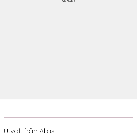
Shop
Hem & Trädgård
Underhållning
Om Oss
Utvalt från Allas