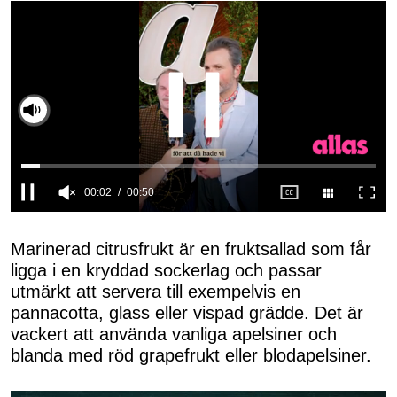
Slå på ljud
0
seconds
of
Marinerad citrusfrukt är en fruktsallad som får
50
ligga i en kryddad sockerlag och passar
seconds
utmärkt att servera till exempelvis en
pannacotta, glass eller vispad grädde. Det är
vackert att använda vanliga apelsiner och
blanda med röd grapefrukt eller blodapelsiner.