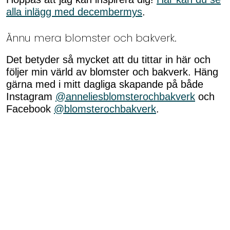
alla inlägg med decembermys
.
Ännu mera blomster och bakverk.
Det betyder så mycket att du tittar in här och
följer min värld av blomster och bakverk. Häng
gärna med i mitt dagliga skapande på både
Instagram
@anneliesblomsterochbakverk
och
Facebook
@blomsterochbakverk
.
Är du en av dem som jag skriver till varje vecka
i mitt fredagsbrev? Om inte får du gärna bli min
brevkompis genom att fylla
i dina uppgifter
längst ned på denna sida
. Om du uppskattar
mina recept och inlägg blir jag glad om du
trycker på hjärtat eller stjärnorna (på inläggen
med recept). Tack!