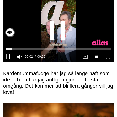
Slå på ljud
0
seconds
of
Kardemummafudge har jag så länge haft som
50
idé och nu har jag äntligen gjort en första
seconds
omgång. Det kommer att bli flera gånger vill jag
lova!