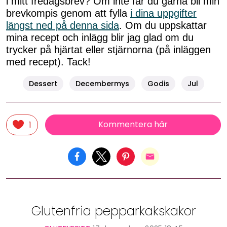
i mitt fredagsbrev? Om inte får du gärna bli min
brevkompis genom att fylla
i dina uppgifter
längst ned på denna sida
. Om du uppskattar
mina recept och inlägg blir jag glad om du
trycker på hjärtat eller stjärnorna (på inläggen
med recept). Tack!
Dessert
Decembermys
Godis
Jul
Kommentera här
1
Glutenfria pepparkakskakor