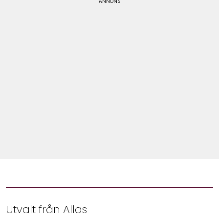
Shop
Hem & Trädgård
Underhållning
Om Oss
Utvalt från Allas