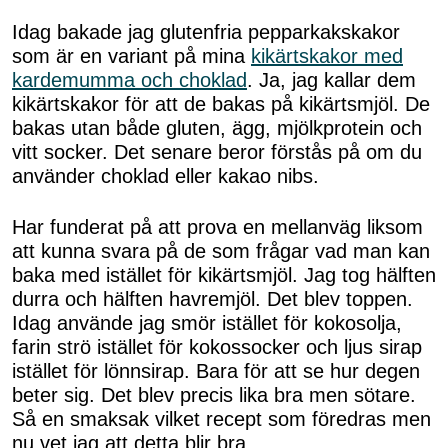
Idag bakade jag glutenfria pepparkakskakor
som är en variant på mina
kikärtskakor med
kardemumma och choklad
. Ja, jag kallar dem
kikärtskakor för att de bakas på kikärtsmjöl. De
bakas utan både gluten, ägg, mjölkprotein och
vitt socker. Det senare beror förstås på om du
använder choklad eller kakao nibs.
Har funderat på att prova en mellanväg liksom
att kunna svara på de som frågar vad man kan
baka med istället för kikärtsmjöl. Jag tog hälften
durra och hälften havremjöl. Det blev toppen.
Idag använde jag smör istället för kokosolja,
farin strö istället för kokossocker och ljus sirap
istället för lönnsirap. Bara för att se hur degen
beter sig. Det blev precis lika bra men sötare.
Så en smaksak vilket recept som föredras men
nu vet jag att detta blir bra.