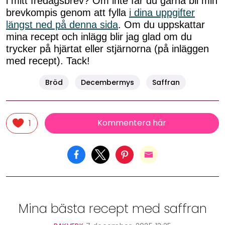
i mitt fredagsbrev? Om inte får du gärna bli min
brevkompis genom att fylla
i dina uppgifter
längst ned på denna sida
. Om du uppskattar
mina recept och inlägg blir jag glad om du
trycker på hjärtat eller stjärnorna (på inläggen
med recept). Tack!
Bröd
Decembermys
Saffran
Kommentera här
1
Mina bästa recept med saffran