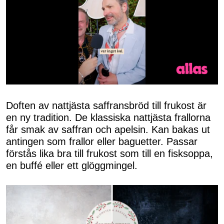
0
seconds
of
Doften av nattjästa saffransbröd till frukost är
50
en ny tradition. De klassiska nattjästa frallorna
seconds
får smak av saffran och apelsin. Kan bakas ut
antingen som frallor eller baguetter. Passar
förstås lika bra till frukost som till en fisksoppa,
en buffé eller ett glöggmingel.