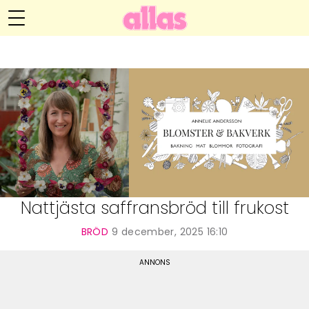
Annelie Anderssons blogg
Meny
Livsöden
Hälsa
Hem
Arkiv
Relationer
Om Annelie
Webshop
Kategorier
Kontakt
Handarbete
Nattjästa saffransbröd till frukost
Video
BRÖD
9 december, 2025 16:10
Bloggar