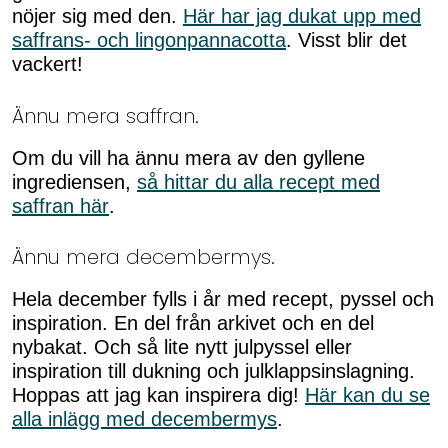
nöjer sig med den.
Här har jag dukat upp med
saffrans- och lingonpannacotta
. Visst blir det
vackert!
Ännu mera saffran.
Om du vill ha ännu mera av den gyllene
ingrediensen,
så hittar du alla recept med
saffran här
.
Ännu mera decembermys.
Hela december fylls i år med recept, pyssel och
inspiration. En del från arkivet och en del
nybakat. Och så lite nytt julpyssel eller
inspiration till dukning och julklappsinslagning.
Hoppas att jag kan inspirera dig!
Här kan du se
alla inlägg med decembermys
.