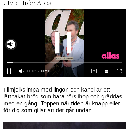
Utvalt från Allas
Slå på ljud
0
seconds
of
Filmjölkslimpa med lingon och kanel är ett
50
lättbakat bröd som bara rörs ihop och gräddas
seconds
med en gång. Toppen när tiden är knapp eller
för dig som gillar att det går undan.