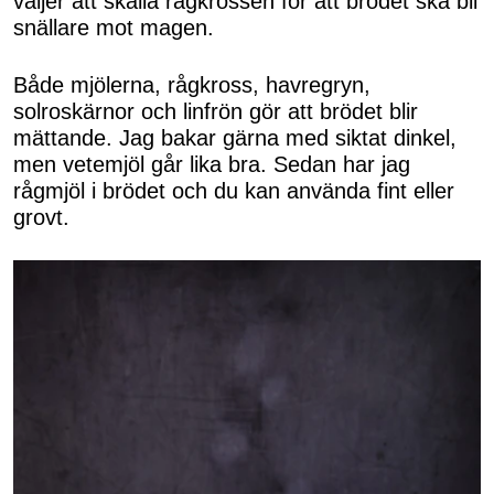
väljer att skålla rågkrossen för att brödet ska bli
snällare mot magen.
Både mjölerna, rågkross, havregryn,
solroskärnor och linfrön gör att brödet blir
mättande. Jag bakar gärna med siktat dinkel,
men vetemjöl går lika bra. Sedan har jag
rågmjöl i brödet och du kan använda fint eller
grovt.