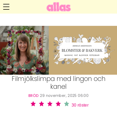
Annelie Anderssons blogg
Meny
Livsöden
Hälsa
Hem
Arkiv
Relationer
Om Annelie
Webshop
Kategorier
Kontakt
Handarbete
Filmjölkslimpa med lingon och
kanel
Video
BRÖD
29 november, 2025 06:00
Bloggar
30
röster