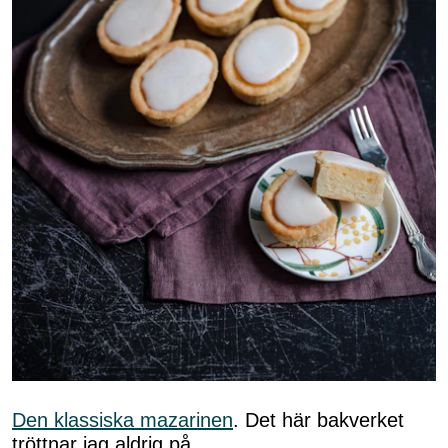
Den klassiska mazarinen
. Det här bakverket
tröttnar jag aldrig på.