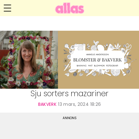
Annelie Anderssons blogg
Meny
Livsöden
Hälsa
Hem
Arkiv
Relationer
Om Annelie
Webshop
Kategorier
Kontakt
Handarbete
Sju sorters mazariner
Video
BAKVERK
13 mars, 2024 18:26
Bloggar