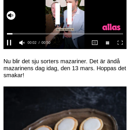
Slå på ljud
0
seconds
of
Nu blir det sju sorters mazariner. Det är ändå
50
mazarinens dag idag, den 13 mars. Hoppas det
seconds
smakar!