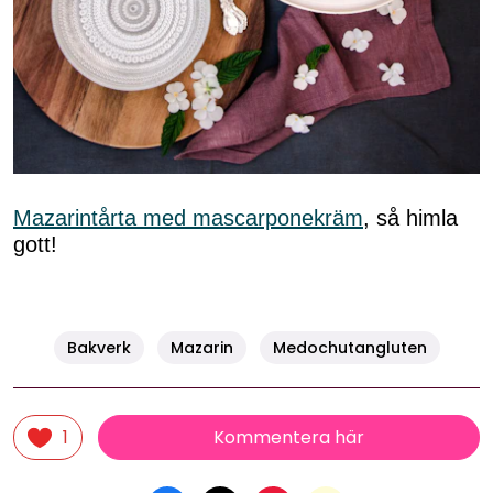
Mazarintårta med mascarponekräm
, så himla
gott!
Bakverk
Mazarin
Medochutangluten
Kommentera här
1