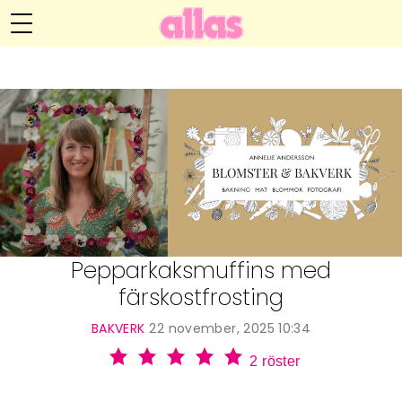
Annelie Anderssons blogg
Meny
Livsöden
Hälsa
Hem
Arkiv
Relationer
Om Annelie
Webshop
Kategorier
Kontakt
Handarbete
Pepparkaksmuffins med
färskostfrosting
Video
BAKVERK
22 november, 2025 10:34
Bloggar
2
röster