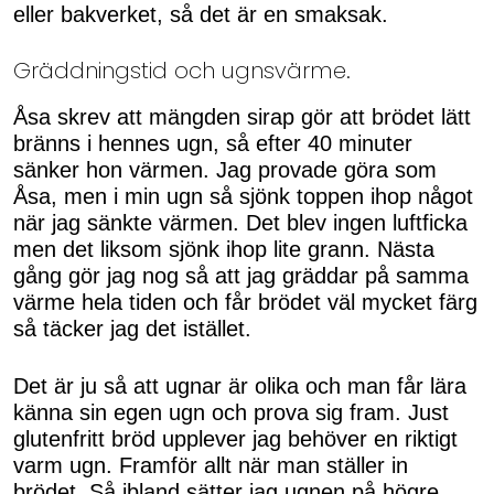
eller bakverket, så det är en smaksak.
Gräddningstid och ugnsvärme.
Åsa skrev att mängden sirap gör att brödet lätt
bränns i hennes ugn, så efter 40 minuter
sänker hon värmen. Jag provade göra som
Åsa, men i min ugn så sjönk toppen ihop något
när jag sänkte värmen. Det blev ingen luftficka
men det liksom sjönk ihop lite grann. Nästa
gång gör jag nog så att jag gräddar på samma
värme hela tiden och får brödet väl mycket färg
så täcker jag det istället.
Det är ju så att ugnar är olika och man får lära
känna sin egen ugn och prova sig fram. Just
glutenfritt bröd upplever jag behöver en riktigt
varm ugn. Framför allt när man ställer in
brödet. Så ibland sätter jag ugnen på högre