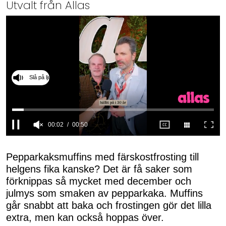
Utvalt från Allas
Slå på ljud
0
seconds
of
Pepparkaksmuffins med färskostfrosting till
50
helgens fika kanske? Det är få saker som
seconds
förknippas så mycket med december och
julmys som smaken av pepparkaka. Muffins
går snabbt att baka och frostingen gör det lilla
extra, men kan också hoppas över.