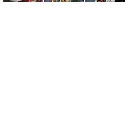
Mina godaste recept med smak av
pepparkaka.