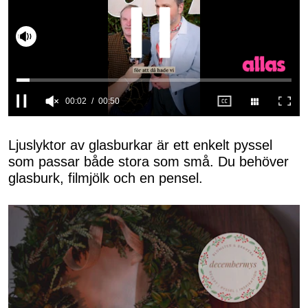
Slå på ljud
0
seconds
of
Ljuslyktor av glasburkar är ett enkelt pyssel
50
som passar både stora som små. Du behöver
seconds
glasburk, filmjölk och en pensel.