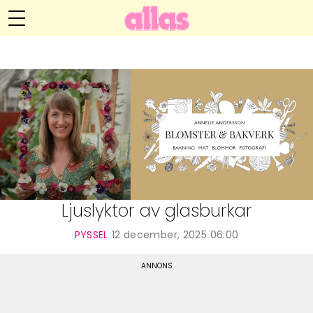
Annelie Anderssons blogg
Meny
Livsöden
Hälsa
Hem
Arkiv
Relationer
Om Annelie
Webshop
Kategorier
Kontakt
Handarbete
Ljuslyktor av glasburkar
Video
PYSSEL
12 december, 2025 06:00
Bloggar