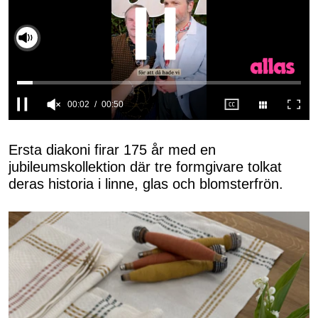
Slå på ljud
0
seconds
of
Ersta diakoni firar 175 år med en
50
jubileumskollektion där tre formgivare tolkat
seconds
deras historia i linne, glas och blomsterfrön.