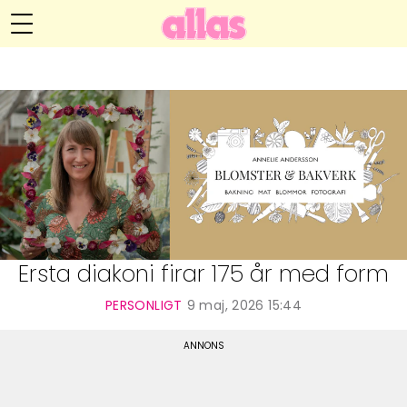
Annelie Anderssons blogg
Meny
Livsöden
Hälsa
Hem
Arkiv
Relationer
Om Annelie
Webshop
Kategorier
Kontakt
Handarbete
Ersta diakoni firar 175 år med form
Video
PERSONLIGT
9 maj, 2026 15:44
Bloggar