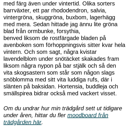
med färg även under vintertid. Olika sorters
barrväxter, ett par rhododendron, salvia,
vintergröna, skuggröna, buxbom, lagerhägg
med mera. Sedan hittade jag ännu lite gröna
blad från ormbunke, forsythia,
benved liksom de rostfärgade bladen på
avenboken som förhoppningsvis sitter kvar hela
vintern. Och som sagt, några kvistar
lavendelblom under snötäcket skakades fram
liksom några nypon på bar stjälk och så den
vita skogsastern som står som någon slags
snöblomma med sitt vita luddiga rufs, där i
slänten på baksidan. Hortensia, buddleja och
smällspirea bidrar också med vackert visset.
Om du undrar hur min trädgård sett ut tidigare
under åren, hittar du fler
moodboard från
trädgården här
.