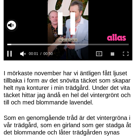
00:02
00:50
0
seconds
of
I mörkaste november har vi äntligen fått ljuset
50
tillbaka i form av det snövita täcket som skapar
seconds
helt nya konturer i min trädgård. Under det vita
täcket hittar jag ändå en hel del vintergrönt och
till och med blommande lavendel.
Som en genomgående tråd är det vintergröna i
vår trädgård, som en girland som ger stadga åt
det blommande och låter trädgården synas