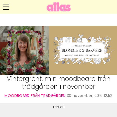
Annelie Anderssons blogg
Meny
Livsöden
Hälsa
Hem
Arkiv
Relationer
Om Annelie
Webshop
Kategorier
Kontakt
Handarbete
Vintergrönt, min moodboard från
trädgården i november
Video
MOODBOARD FRÅN TRÄDGÅRDEN
30 november, 2016 12:52
Bloggar