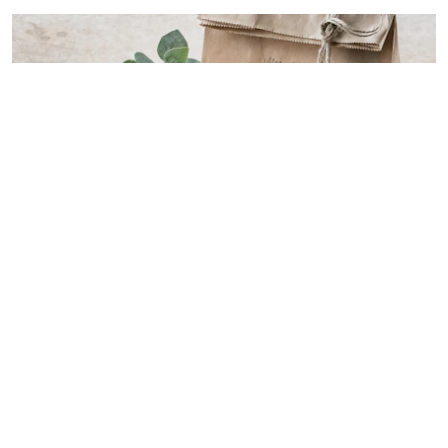
Och så här i stundande juletid, varför inte koka
en sats eller två och göra iordning fina burkar
som du ger bort i julklapp. Att få något
hemlagat eller hembakat tycker då jag är en