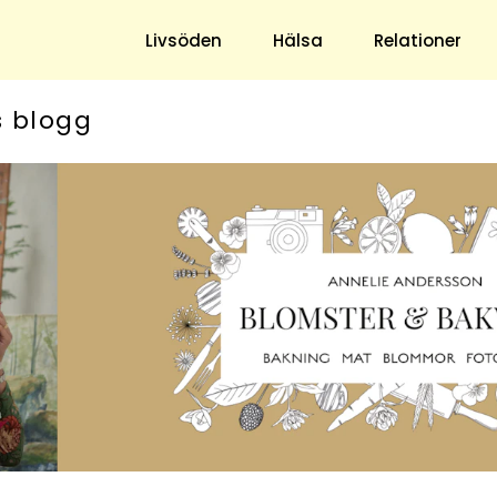
Livsöden
Hälsa
Relationer
s blogg
Hem & Trädgård
Underhållning
Trädgård
Nöje
Hushåll
TV
Ekonomi
Horoskop
Mat & Dryck
Quiz
Loppis & Antikt
DIY - Gör Det Själv