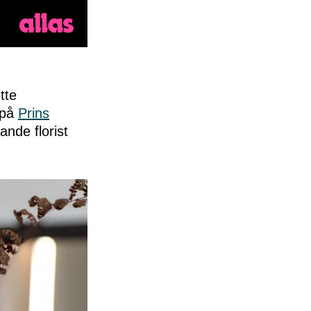
tte
 på
Prins
nde florist