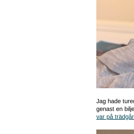
Jag hade turen
genast en bil
var på trädgå