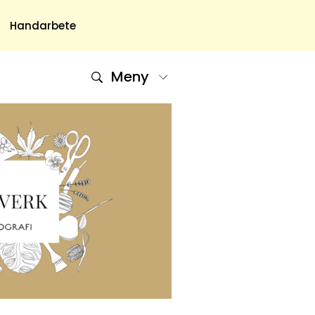
Handarbete
Meny
Om Oss
Om Oss & Kontakt
Tidningar Hos Allas.se
Nyhetsbrev
Om Cookies
Integritetspolicy
Skapa Konto
Hantera Preferenser