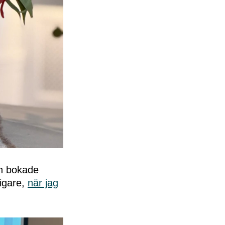
h bokade
digare,
när jag