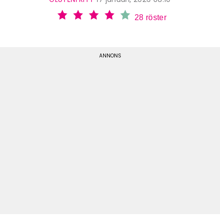
28
röster