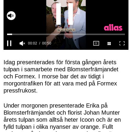
Slå på ljud
0
seconds
of
Idag presenterades för första gången årets
50
tulpan i samarbete med Blomsterfrämjandet
seconds
och Formex. I morse bar det av tidigt i
morgontrafiken för att vara med på Formex
pressfrukost.
Under morgonen presenterade Erika på
Blomsterfrämjandet och florist Johan Munter
årets tulpan som alltså heter Icoon och är en
fylld tulpan i olika nyanser av orange. Fullt