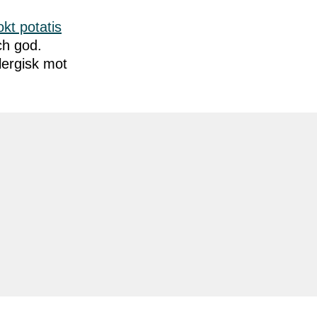
kt potatis
ch god.
lergisk mot