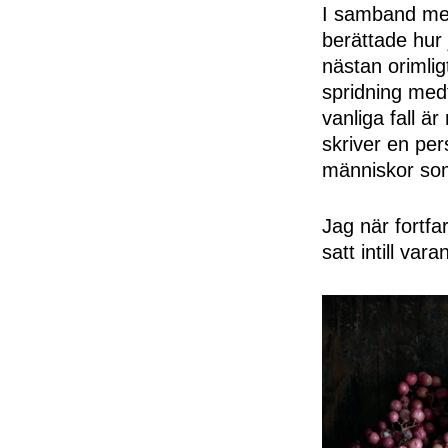
I samband med 
berättade hur 
nästan orimlig
spridning med
vanliga fall ä
skriver en per
människor som b
Jag när fortf
satt intill va