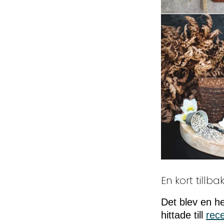
En kort tillba
Det blev en he
hittade till
rec