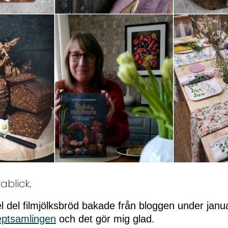
kablick.
l del filmjölksbröd bakade från bloggen under jan
eptsamlingen
och det gör mig glad.