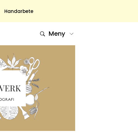
Handarbete
Meny
Om Oss
Om Oss & Kontakt
Tidningar Hos Allas.se
Nyhetsbrev
Om Cookies
Integritetspolicy
Skapa Konto
Hantera Preferenser