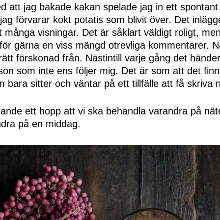
att jag bakade kakan spelade jag in ett spontant 
jag förvarar kokt potatis som blivit över. Det inlägge
t många visningar. Det är såklart väldigt roligt, m
för gärna en viss mängd otrevliga kommentarer. Nå
r rätt förskonad från. Nästintill varje gång det händ
son som inte ens följer mig. Det är som att det finn
ara sitter och väntar på ett tillfälle att få skriva n
arande ett hopp att vi ska behandla varandra på nä
randra på en middag.