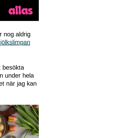
r nog aldrig
mjölkslimpan
t besökta
än under hela
et när jag kan