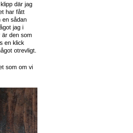
klipp där jag
t har fått
en en sådan
got jag i
er är den som
s en klick
ågot otrevligt.
tet som om vi