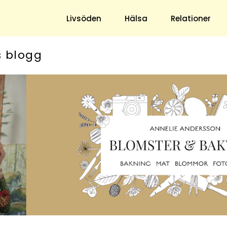
Livsöden
Hälsa
Relationer
s blogg
Hem & Trädgård
Underhållning
Trädgård
Nöje
Hushåll
TV
Ekonomi
Horoskop
Mat & Dryck
Quiz
Loppis & Antikt
DIY - Gör Det Själv