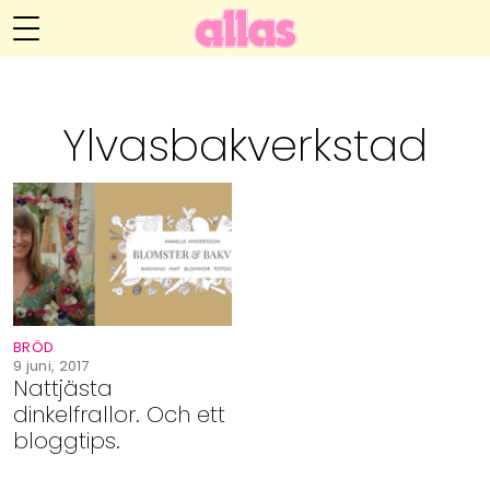
Annelie Anderssons blogg
Meny
Livsöden
Ylvasbakverkstad
Hälsa
Hem
Arkiv
Relationer
Om Annelie
Webshop
Kategorier
Kontakt
Handarbete
BRÖD
Video
9 juni, 2017
Nattjästa
dinkelfrallor. Och ett
Bloggar
bloggtips.