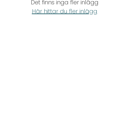
Det finns inga fler inlägg
Shop
Här hittar du fler inlägg
Hem & Trädgård
Underhållning
Om Oss