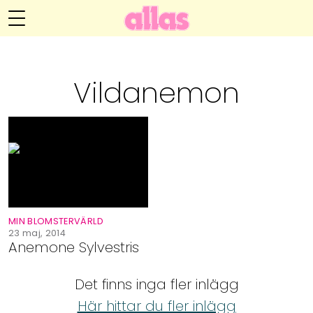
Annelie Anderssons blogg
Meny
Livsöden
Vildanemon
Hälsa
Hem
Arkiv
Relationer
Om Annelie
Webshop
Kategorier
Kontakt
Handarbete
MIN BLOMSTERVÄRLD
Video
23 maj, 2014
Anemone Sylvestris
Bloggar
Det finns inga fler inlägg
Här hittar du fler inlägg