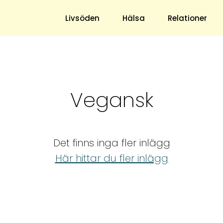
s blogg
Livsöden
Hälsa
Relationer
Hem & Trädgård
Underhållning
Vegansk
Trädgård
Nöje
Hushåll
TV
Ekonomi
Horoskop
Det finns inga fler inlägg
Mat & Dryck
Quiz
Här hittar du fler inlägg
Loppis & Antikt
DIY - Gör Det Själv