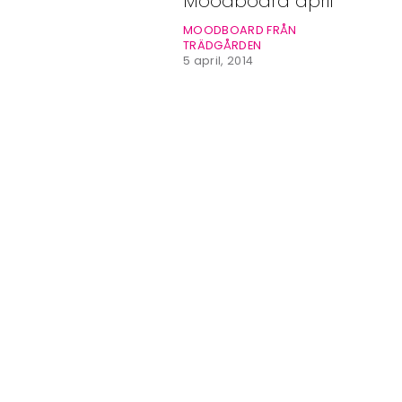
Moodboard april
Bloggar
MOODBOARD FRÅN
Shop
TRÄDGÅRDEN
5 april, 2014