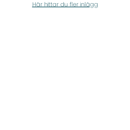
Shop
Här hittar du fler inlägg
Hem & Trädgård
Underhållning
Om Oss