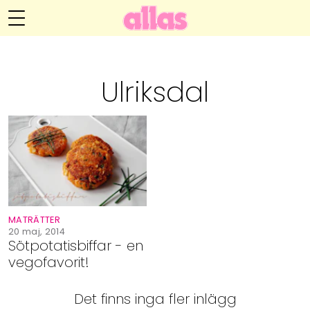
Annelie Anderssons blogg
Meny
Livsöden
Ulriksdal
Hälsa
Hem
Arkiv
Relationer
Om Annelie
Webshop
Kategorier
Kontakt
Handarbete
MATRÄTTER
Video
20 maj, 2014
Sötpotatisbiffar - en
vegofavorit!
Bloggar
Det finns inga fler inlägg