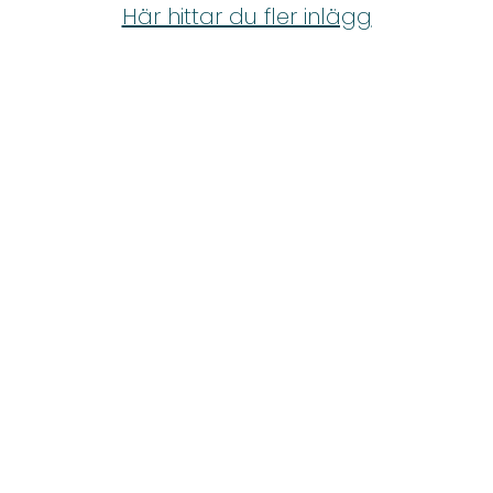
Shop
Här hittar du fler inlägg
Hem & Trädgård
Underhållning
Om Oss