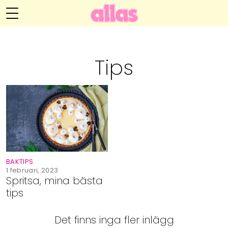
Annelie Anderssons blogg
Meny
Livsöden
Tips
Hälsa
Hem
Arkiv
Relationer
Om Annelie
Webshop
Kategorier
Kontakt
Handarbete
BAKTIPS
Video
1 februari, 2023
Spritsa, mina bästa
tips
Bloggar
Det finns inga fler inlägg