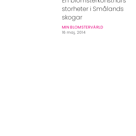
En blomsterkonstnärs
Bloggar
storheter i Smålands
Shop
skogar
MIN BLOMSTERVÄRLD
16 maj, 2014