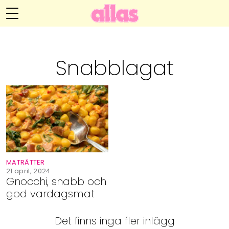
Annelie Anderssons blogg
Meny
Livsöden
Snabblagat
Hälsa
Hem
Arkiv
Relationer
Om Annelie
Webshop
Kategorier
Kontakt
Handarbete
MATRÄTTER
Video
21 april, 2024
Gnocchi, snabb och
god vardagsmat
Bloggar
Det finns inga fler inlägg