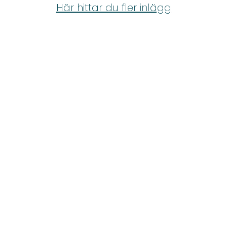
Shop
Här hittar du fler inlägg
Hem & Trädgård
Underhållning
Om Oss