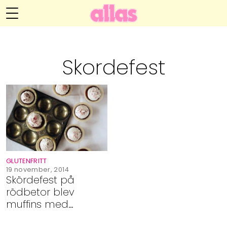
Annelie Anderssons blogg
Meny
Livsöden
Skordefest
Hälsa
Hem
Arkiv
Relationer
Om Annelie
Webshop
Kategorier
Kontakt
Handarbete
GLUTENFRITT
Video
19 november, 2014
Skördefest på
rödbetor blev
Bloggar
muffins med
frosting (utan