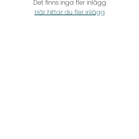
gluten, mjölk och
Det finns inga fler inlägg
Shop
raffinerat socker)
Här hittar du fler inlägg
Hem & Trädgård
Underhållning
Om Oss