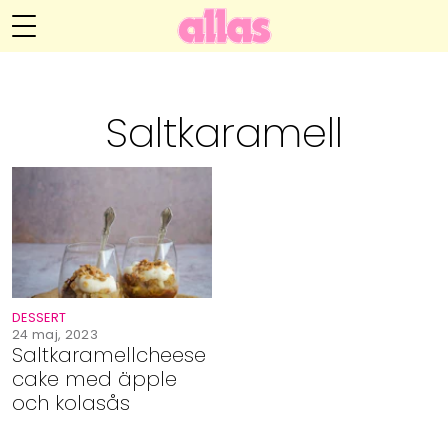
Annelie Anderssons blogg
Meny
Livsöden
Saltkaramell
Hälsa
Hem
Arkiv
Relationer
Om Annelie
Webshop
Kategorier
Kontakt
Handarbete
DESSERT
Video
24 maj, 2023
Saltkaramellcheese
cake med äpple
Bloggar
och kolasås