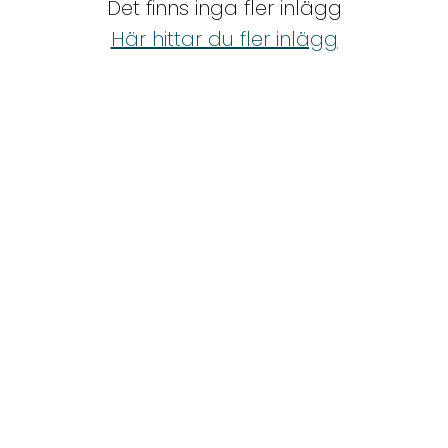
Det finns inga fler inlägg
Shop
Här hittar du fler inlägg
Hem & Trädgård
Underhållning
Om Oss