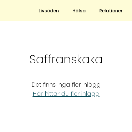
s blogg
Livsöden
Hälsa
Relationer
Hem & Trädgård
Underhållning
Saffranskaka
Trädgård
Nöje
Hushåll
TV
Ekonomi
Horoskop
Det finns inga fler inlägg
Mat & Dryck
Quiz
Här hittar du fler inlägg
Loppis & Antikt
DIY - Gör Det Själv