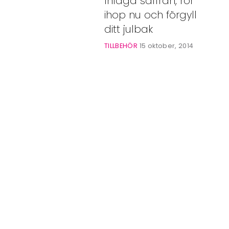
Inlagd saffran, rör
Bloggar
ihop nu och förgyll
Shop
ditt julbak
TILLBEHÖR
15 oktober, 2014