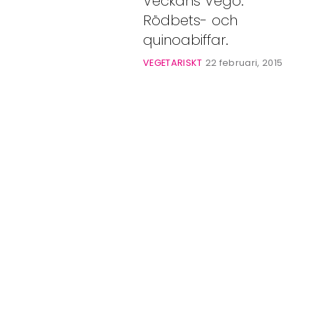
Veckans Vego.
Bloggar
Rödbets- och
Shop
quinoabiffar.
VEGETARISKT
22 februari, 2015