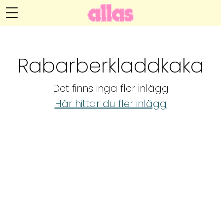
Annelie Anderssons blogg
Meny
Livsöden
Rabarberkladdkaka
Hälsa
Det finns inga fler inlägg
Hem
Arkiv
Här hittar du fler inlägg
Relationer
Om Annelie
Webshop
Kategorier
Kontakt
Handarbete
Video
Bloggar