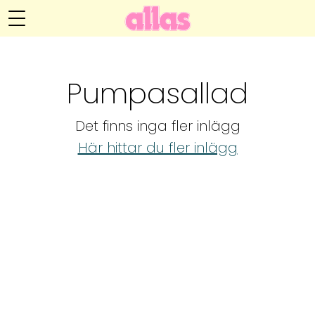
Annelie Anderssons blogg
Meny
Livsöden
Pumpasallad
Hälsa
Det finns inga fler inlägg
Hem
Arkiv
Här hittar du fler inlägg
Relationer
Om Annelie
Webshop
Kategorier
Kontakt
Handarbete
Video
Bloggar