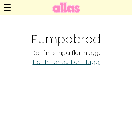
Annelie Anderssons blogg
Meny
Livsöden
Pumpabrod
Hälsa
Det finns inga fler inlägg
Hem
Arkiv
Här hittar du fler inlägg
Relationer
Om Annelie
Webshop
Kategorier
Kontakt
Handarbete
Video
Bloggar