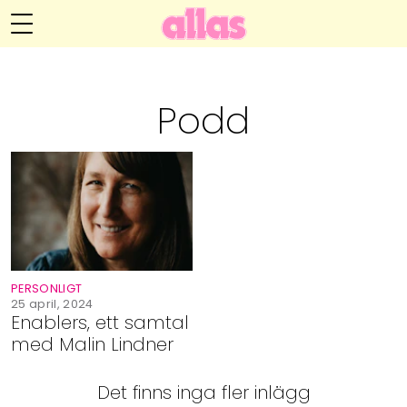
Annelie Anderssons blogg
Meny
Livsöden
Podd
Hälsa
Hem
Arkiv
Relationer
Om Annelie
Webshop
Kategorier
Kontakt
Handarbete
PERSONLIGT
Video
25 april, 2024
Enablers, ett samtal
med Malin Lindner
Bloggar
Det finns inga fler inlägg