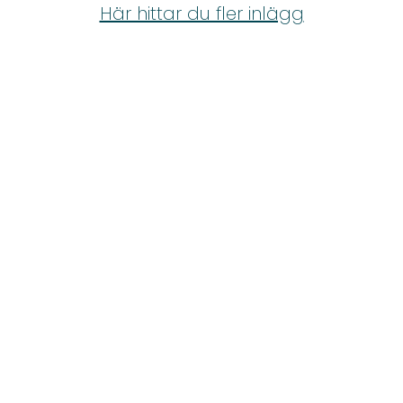
Shop
Här hittar du fler inlägg
Hem & Trädgård
Underhållning
Om Oss