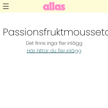
Annelie Anderssons blogg
Meny
Livsöden
Passionsfruktmousset
Hälsa
Det finns inga fler inlägg
Hem
Arkiv
Här hittar du fler inlägg
Relationer
Om Annelie
Webshop
Kategorier
Kontakt
Handarbete
Video
Bloggar