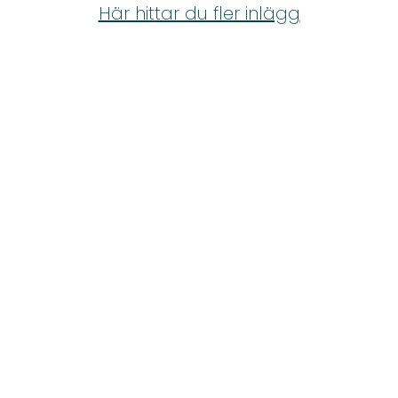
Shop
Här hittar du fler inlägg
Hem & Trädgård
Underhållning
Om Oss