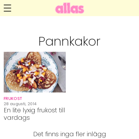
Annelie Anderssons blogg
Meny
Livsöden
Pannkakor
Hälsa
Hem
Arkiv
Relationer
Om Annelie
Webshop
Kategorier
Kontakt
Handarbete
FRUKOST
Video
28 augusti, 2014
En lite lyxig frukost till
vardags
Bloggar
Det finns inga fler inlägg