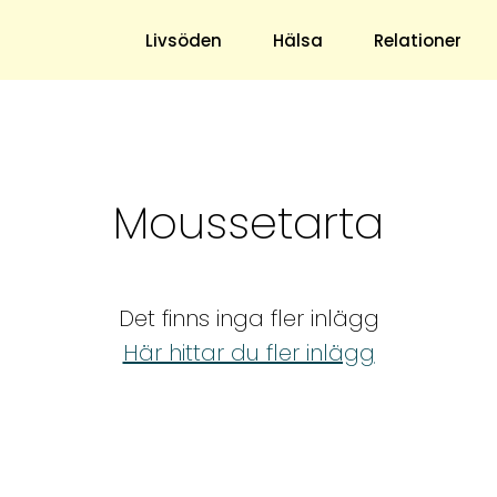
s blogg
Livsöden
Hälsa
Relationer
Hem & Trädgård
Underhållning
Moussetarta
Trädgård
Nöje
Hushåll
TV
Ekonomi
Horoskop
Det finns inga fler inlägg
Mat & Dryck
Quiz
Här hittar du fler inlägg
Loppis & Antikt
DIY - Gör Det Själv