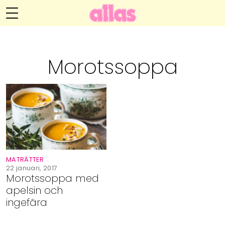
Annelie Anderssons blogg
Meny
Livsöden
Morotssoppa
Hälsa
Hem
Arkiv
Relationer
Om Annelie
Webshop
Kategorier
Kontakt
Handarbete
MATRÄTTER
Video
22 januari, 2017
Morotssoppa med
apelsin och
Bloggar
ingefära