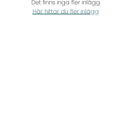
Det finns inga fler inlägg
Shop
Här hittar du fler inlägg
Hem & Trädgård
Underhållning
Om Oss