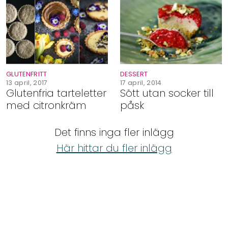
Shop
Hem & Trädgård
Underhållning
GLUTENFRITT
DESSERT
13 april, 2017
17 april, 2014
Glutenfria tarteletter
Sött utan socker till
Om Oss
med citronkräm
påsk
Det finns inga fler inlägg
Här hittar du fler inlägg