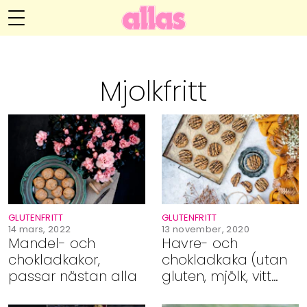
Annelie Anderssons blogg
Meny
Livsöden
Mjolkfritt
Hälsa
Hem
Arkiv
Relationer
Om Annelie
Webshop
Kategorier
Kontakt
Handarbete
GLUTENFRITT
GLUTENFRITT
Video
14 mars, 2022
13 november, 2020
Mandel- och
Havre- och
chokladkakor,
chokladkaka (utan
Bloggar
passar nästan alla
gluten, mjölk, vitt
socker)