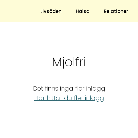
s blogg
Livsöden
Hälsa
Relationer
Hem & Trädgård
Underhållning
Mjolfri
Trädgård
Nöje
Hushåll
TV
Ekonomi
Horoskop
Det finns inga fler inlägg
Mat & Dryck
Quiz
Här hittar du fler inlägg
Loppis & Antikt
DIY - Gör Det Själv