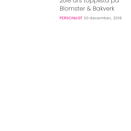
2018 års topplista på
Bloggar
Blomster & Bakverk
Shop
PERSONLIGT
30 december, 2018