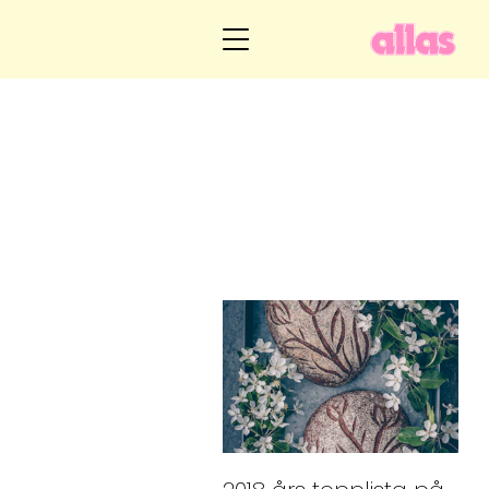
Annelie Andersson
Livsöden
Livsberättelser
Hem
Hälsa
Om Annelie
Relationer
Kategorier
Arkiv
Handarbete
Webshop
Video
Kontakt