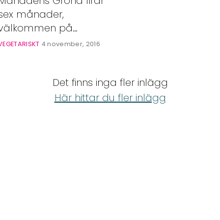
Månadens Gröna firar
sex månader,
välkommen på
receptfest!
VEGETARISKT
4 november, 2016
Det finns inga fler inlägg
Här hittar du fler inlägg