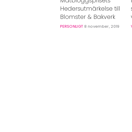
Matbloggsprisets
Bloggar
Hedersutmärkelse till
Shop
Blomster & Bakverk
PERSONLIGT
8 november, 2019